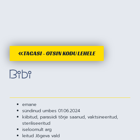
TAGASI - OTSIN KODU LEHELE
Bibi
emane
sündinud umbes 01.06.2024
kiibitud, parasiidi tõrje saanud, vaktsineeritud,
steriliseeritud
iseloomult arg
leitud Jõgeva vald