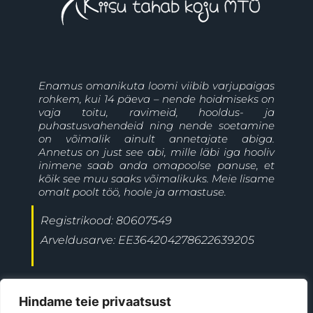
Enamus omanikuta loomi viibib varjupaigas
rohkem, kui 14 päeva – nende hoidmiseks on
vaja toitu, ravimeid, hooldus- ja
puhastusvahendeid ning nende soetamine
on võimalik ainult annetajate abiga.
Annetus on just see abi, mille läbi iga hooliv
inimene saab anda omapoolse panuse, et
kõik see muu saaks võimalikuks. Meie lisame
omalt poolt töö, hoole ja armastuse.
Registrikood: 80607549
Arveldusarve: EE364204278622639205
+372 5697 9477
Jõgeva linn
Hindame teie privaatsust
ave@kiisutahabkoju.ee