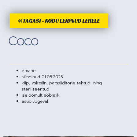
TAGASI - KODU LEIDNUD LEHELE
Coco
emane
sündinud 01.08.2025
kiip, vaktsiin, parasiiditõrje tehtud ning
steriliseeritud
iseloomult sõbralik
asub Jõgeval