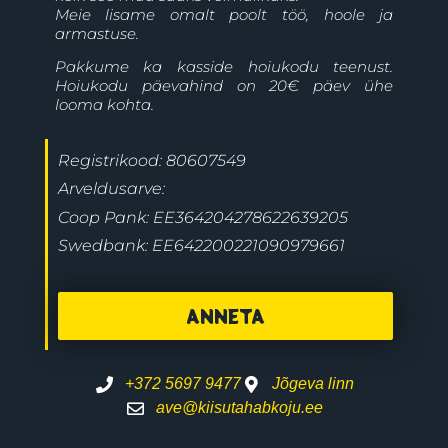
Meie lisame omalt poolt töö, hoole ja
armastuse.
Pakkume ka kasside hoiukodu teenust.
Hoiukodu päevahind on 20€ päev ühe
looma kohta.
Registrikood: 80607549
Arveldusarve:
Coop Pank: EE364204278622639205
Swedbank: EE642200221090979661
ANNETA
+372 5697 9477
Jõgeva linn
ave@kiisutahabkoju.ee