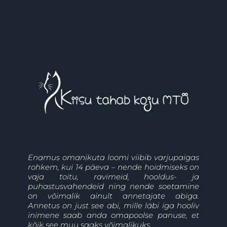
Enamus omanikuta loomi viibib varjupaigas
rohkem, kui 14 päeva – nende hoidmiseks on
vaja toitu, ravimeid, hooldus- ja
puhastusvahendeid ning nende soetamine
on võimalik ainult annetajate abiga.
Annetus on just see abi, mille läbi iga hooliv
inimene saab anda omapoolse panuse, et
kõik see muu saaks võimalikuks.