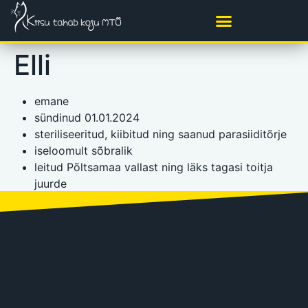
Elli
emane
sündinud 01.01.2024
steriliseeritud, kiibitud ning saanud parasiiditõrje
iseloomult sõbralik
leitud Põltsamaa vallast ning läks tagasi toitja
juurde