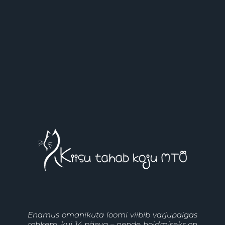
Enamus omanikuta loomi viibib varjupaigas
rohkem, kui 14 päeva – nende hoidmiseks on