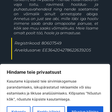
vaja toitu, ravimeid, hooldus- ja
puhastusvahendeid ning nende soetamine
on võimalik ainult annetajate abiga.
Annetus on just see abi, mille läbi iga hooliv
inimene saab anda omapoolse panuse, et
kõik see muu saaks võimalikuks. Meie lisame
omalt poolt töö, hoole ja armastuse.
Registrikood: 80607549
Arveldusarve: EE364204278622639205
+372 5697 9477
Jõgeva linn
Hindame teie privaatsust
ave@kiisutahabkoju.ee
Kasutame küpsiseid teie sirvimiskogemuse
parandamiseks, isikupärastatud reklaamide või sisu
esitamiseks ja liikluse analüüsimiseks. Klõpsates "Nõustun
©
2026
All Rights Reserved
kõik", nõustute küpsiste kasutamisega.
Kiisu Tahab Koju MTÜ
Kohanda
Keeldu kõigist
Nõustun kõigiga