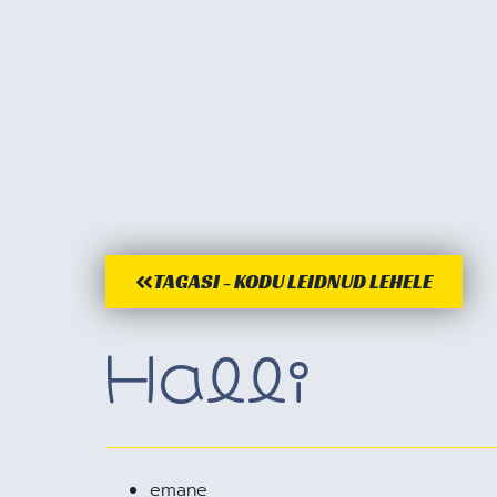
TAGASI - KODU LEIDNUD LEHELE
Halli
emane