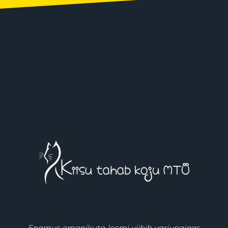
Enamus omanikuta loomi viibib varjupaigas