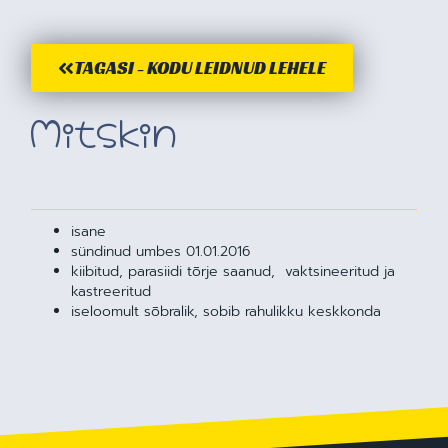
TAGASI - KODU LEIDNUD LEHELE
Mitskin
isane
sündinud umbes 01.01.2016
kiibitud, parasiidi tõrje saanud, vaktsineeritud ja
kastreeritud
iseloomult sõbralik, sobib rahulikku keskkonda