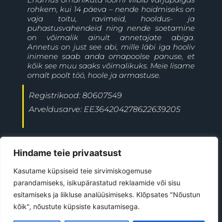
rohkem, kui 14 päeva – nende hoidmiseks on
vaja toitu, ravimeid, hooldus- ja
puhastusvahendeid ning nende soetamine
on võimalik ainult annetajate abiga.
Annetus on just see abi, mille läbi iga hooliv
inimene saab anda omapoolse panuse, et
kõik see muu saaks võimalikuks. Meie lisame
omalt poolt töö, hoole ja armastuse.
Registrikood: 80607549
Arveldusarve: EE364204278622639205
+372 5697 9477
Jõgeva linn
Hindame teie privaatsust
ave@kiisutahabkoju.ee
Kasutame küpsiseid teie sirvimiskogemuse
parandamiseks, isikupärastatud reklaamide või sisu
esitamiseks ja liikluse analüüsimiseks. Klõpsates "Nõustun
©
2026
All Rights Reserved
kõik", nõustute küpsiste kasutamisega.
Kiisu Tahab Koju MTÜ