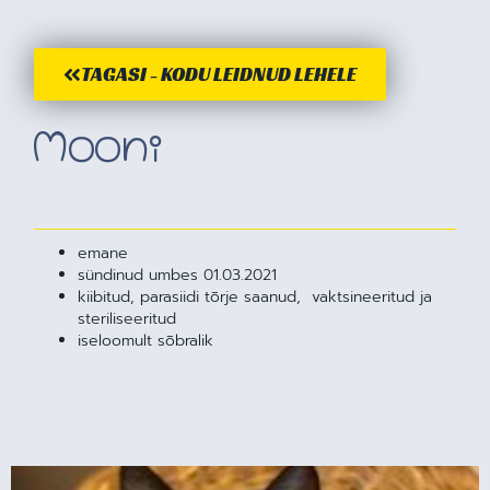
TAGASI - KODU LEIDNUD LEHELE
Mooni
emane
sündinud umbes 01.03.2021
kiibitud, parasiidi tõrje saanud, vaktsineeritud ja
steriliseeritud
iseloomult sõbralik