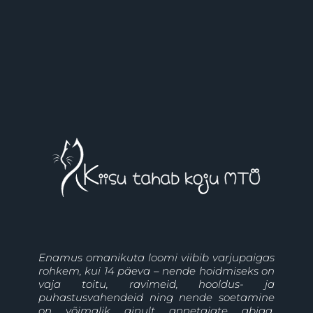
Enamus omanikuta loomi viibib varjupaigas
rohkem, kui 14 päeva – nende hoidmiseks on
vaja toitu, ravimeid, hooldus- ja
puhastusvahendeid ning nende soetamine
on võimalik ainult annetajate abiga.