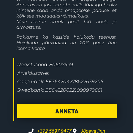
Annetus on just see abi, mille läbi iga hooliv
inimene saab anda omapoolse panuse, et
kõik see muu saaks võimalikuks.
Meie lisame omalt poolt töö, hoole ja
armastuse.
Pakkume ka kasside hoiukodu teenust.
Hoiukodu päevahind on 20€ päev ühe
looma kohta.
Registrikood: 80607549
Arveldusarve:
Coop Pank: EE364204278622639205
Swedbank: EE642200221090979661
ANNETA
+372 5697 9477
Jõgeva linn