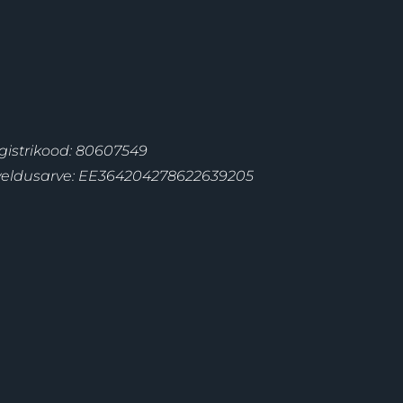
gistrikood: 80607549
veldusarve: EE364204278622639205