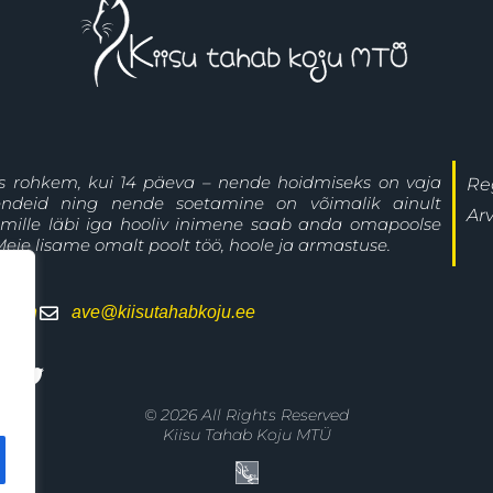
s rohkem, kui 14 päeva – nende hoidmiseks on vaja
Re
hendeid ning nende soetamine on võimalik ainult
Ar
 mille läbi iga hooliv inimene saab anda omapoolse
eie lisame omalt poolt töö, hoole ja armastuse.
 linn
ave@kiisutahabkoju.ee
©
2026
All Rights Reserved
Kiisu Tahab Koju MTÜ