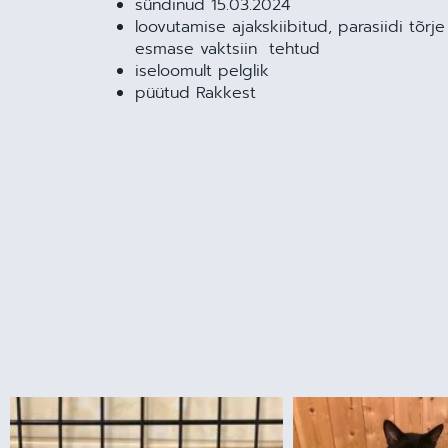
sündinud 15.03.2024
loovutamise ajakskiibitud, parasiidi tõrj
esmase vaktsiin tehtud
iseloomult pelglik
püütud Rakkest