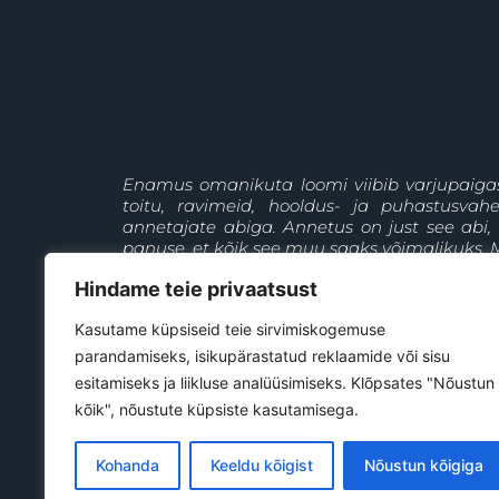
Enamus omanikuta loomi viibib varjupaiga
toitu, ravimeid, hooldus- ja puhastusva
annetajate abiga. Annetus on just see abi,
panuse, et kõik see muu saaks võimalikuks. M
Hindame teie privaatsust
+372 5697 9477
Jõgeva
Kasutame küpsiseid teie sirvimiskogemuse
parandamiseks, isikupärastatud reklaamide või sisu
esitamiseks ja liikluse analüüsimiseks. Klõpsates "Nõustun
kõik", nõustute küpsiste kasutamisega.
Kohanda
Keeldu kõigist
Nõustun kõigiga