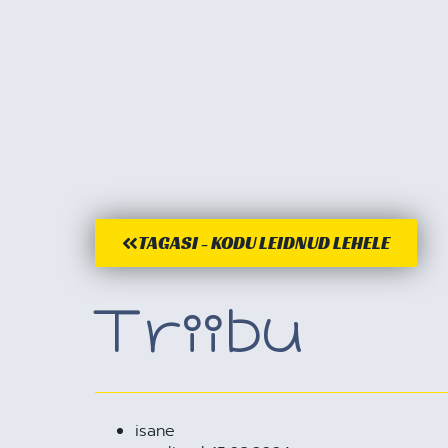
TAGASI - KODU LEIDNUD LEHELE
Triibu
isane