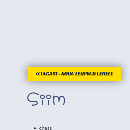
TAGASI - KODU LEIDNUD LEHELE
Siim
chess