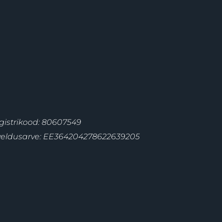
gistrikood: 80607549
veldusarve: EE364204278622639205