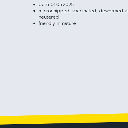
born 01.05.2025
microchipped, vaccinated, dewormed 
neutered
friendly in nature