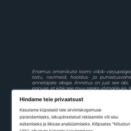
Enamus omanikuta loomi viibib varjupaiga
toitu, ravimeid, hooldus- ja puhastusva
annetajate abiga. Annetus on just see abi,
panuse, et kõik see muu saaks võimalikuks. M
Hindame teie privaatsust
+372 5697 9477
Jõgeva
Kasutame küpsiseid teie sirvimiskogemuse
parandamiseks, isikupärastatud reklaamide või sisu
esitamiseks ja liikluse analüüsimiseks. Klõpsates "Nõustun
kõik", nõustute küpsiste kasutamisega.