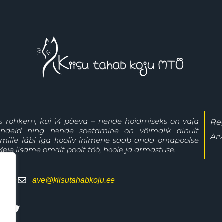
s rohkem, kui 14 päeva – nende hoidmiseks on vaja
Re
hendeid ning nende soetamine on võimalik ainult
Ar
 mille läbi iga hooliv inimene saab anda omapoolse
eie lisame omalt poolt töö, hoole ja armastuse.
 linn
ave@kiisutahabkoju.ee