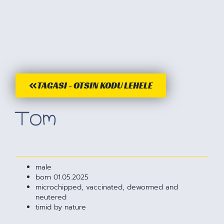
TAGASI - OTSIN KODU LEHELE
Tom
male
born 01.05.2025
microchipped, vaccinated, dewormed and
neutered
timid by nature