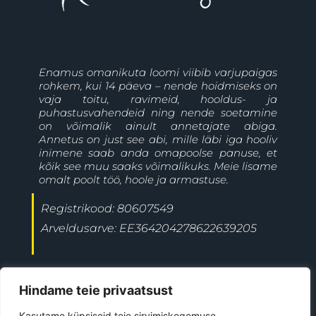
Enamus omanikuta loomi viibib varjupaigas
rohkem, kui 14 päeva – nende hoidmiseks on
vaja toitu, ravimeid, hooldus- ja
puhastusvahendeid ning nende soetamine
on võimalik ainult annetajate abiga.
Annetus on just see abi, mille läbi iga hooliv
inimene saab anda omapoolse panuse, et
kõik see muu saaks võimalikuks. Meie lisame
omalt poolt töö, hoole ja armastuse.
Registrikood: 80607549
Arveldusarve: EE364204278622639205
+372 5697 9477
Jõgeva linn
Hindame teie privaatsust
ave@kiisutahabkoju.ee
Kasutame küpsiseid teie sirvimiskogemuse