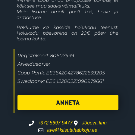
inimene saab anda omapoolse panuse, et
kõik see muu saaks võimalikuks.
Meie lisame omalt poolt töö, hoole ja
armastuse.
Pakkume ka kasside hoiukodu teenust.
Hoiukodu päevahind on 20€ päev ühe
looma kohta.
Registrikood: 80607549
Arveldusarve:
Coop Pank: EE364204278622639205
Swedbank: EE642200221090979661
ANNETA
+372 5697 9477
Jõgeva linn
ave@kiisutahabkoju.ee