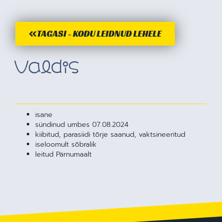
TAGASI - KODU LEIDNUD LEHELE
Valdis
isane
sündinud umbes 07.08.2024
kiibitud, parasiidi tõrje saanud, vaktsineeritud
iseloomult sõbralik
leitud Pärnumaalt