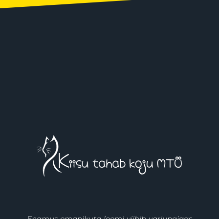
Enamus omanikuta loomi viibib varjupaigas