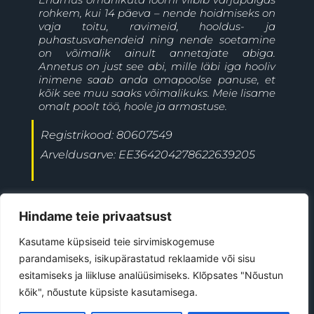
rohkem, kui 14 päeva – nende hoidmiseks on
vaja toitu, ravimeid, hooldus- ja
puhastusvahendeid ning nende soetamine
on võimalik ainult annetajate abiga.
Annetus on just see abi, mille läbi iga hooliv
inimene saab anda omapoolse panuse, et
kõik see muu saaks võimalikuks. Meie lisame
omalt poolt töö, hoole ja armastuse.
Registrikood: 80607549
Arveldusarve: EE364204278622639205
+372 5697 9477
Jõgeva linn
Hindame teie privaatsust
ave@kiisutahabkoju.ee
Kasutame küpsiseid teie sirvimiskogemuse
parandamiseks, isikupärastatud reklaamide või sisu
esitamiseks ja liikluse analüüsimiseks. Klõpsates "Nõustun
©
2026
All Rights Reserved
kõik", nõustute küpsiste kasutamisega.
Kiisu Tahab Koju MTÜ